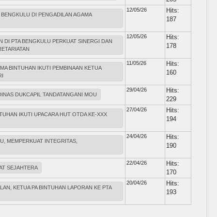
12/05/26
Hits:
 BENGKULU DI PENGADILAN AGAMA
187
12/05/26
Hits:
N DI PTA BENGKULU PERKUAT SINERGI DAN
178
KRETARIATAN
11/05/26
Hits:
MA BINTUHAN IKUTI PEMBINAAN KETUA
160
I
29/04/26
Hits:
DINAS DUKCAPIL TANDATANGANI MOU
229
27/04/26
Hits:
NTUHAN IKUTI UPACARA HUT OTDA KE-XXX
194
24/04/26
Hits:
LU, MEMPERKUAT INTEGRITAS,
190
22/04/26
Hits:
YAT SEJAHTERA
170
20/04/26
Hits:
AN, KETUA PA BINTUHAN LAPORAN KE PTA
193