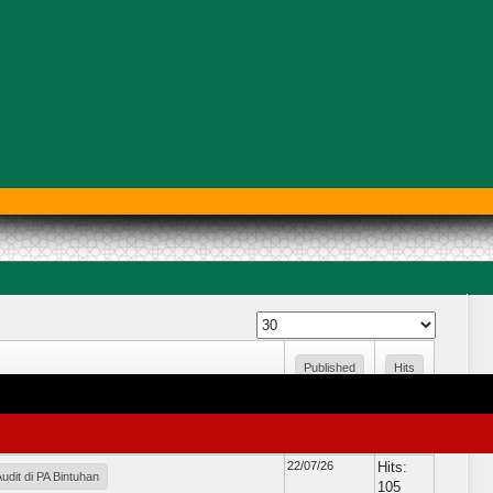
Published
Hits
Date
22/07/26
Hits: 97
A Bintuhan Berhasil Damai
22/07/26
Hits:
dit di PA Bintuhan
105