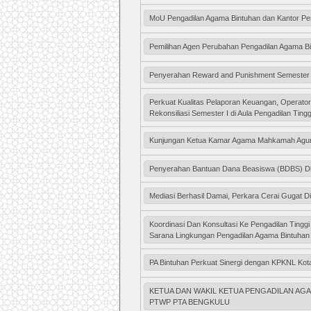
MoU Pengadilan Agama Bintuhan dan Kantor Pe
Pemilihan Agen Perubahan Pengadilan Agama B
Penyerahan Reward and Punishment Semester 
Perkuat Kualitas Pelaporan Keuangan, Operato
Rekonsiliasi Semester I di Aula Pengadilan Tin
Kunjungan Ketua Kamar Agama Mahkamah Agung
Penyerahan Bantuan Dana Beasiswa (BDBS) Dh
Mediasi Berhasil Damai, Perkara Cerai Gugat D
Koordinasi Dan Konsultasi Ke Pengadilan Ting
Sarana Lingkungan Pengadilan Agama Bintuhan
PA Bintuhan Perkuat Sinergi dengan KPKNL Kot
KETUA DAN WAKIL KETUA PENGADILAN AGA
PTWP PTA BENGKULU