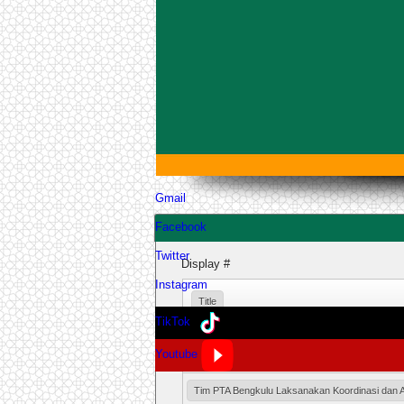
Gmail
Facebook
Twitter
Display #
Instagram
Title
TikTok
Youtube
Alhamdulillah! Mediasi Perkara Cerai Gugat di P
Tim PTA Bengkulu Laksanakan Koordinasi dan Au