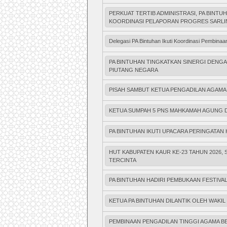
PERKUAT TERTIB ADMINISTRASI, PA BINT
KOORDINASI PELAPORAN PROGRES SARL
Delegasi PA Bintuhan Ikuti Koordinasi Pembina
PA BINTUHAN TINGKATKAN SINERGI DEN
PIUTANG NEGARA
PISAH SAMBUT KETUA PENGADILAN AGAMA
KETUA SUMPAH 5 PNS MAHKAMAH AGUNG D
PA BINTUHAN IKUTI UPACARA PERINGATAN H
HUT KABUPATEN KAUR KE-23 TAHUN 2026
TERCINTA
PA BINTUHAN HADIRI PEMBUKAAN FESTIVAL
KETUA PA BINTUHAN DILANTIK OLEH WAKI
PEMBINAAN PENGADILAN TINGGI AGAMA B