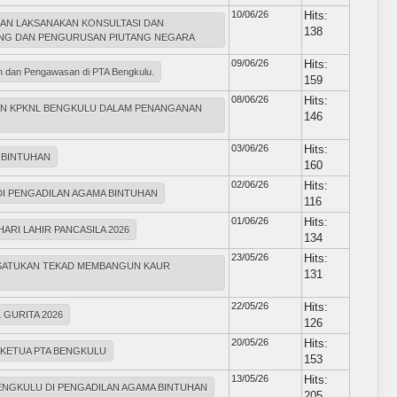
10/06/26
Hits:
UHAN LAKSANAKAN KONSULTASI DAN
138
ING DAN PENGURUSAN PIUTANG NEGARA
09/06/26
Hits:
an dan Pengawasan di PTA Bengkulu.
159
08/06/26
Hits:
GAN KPKNL BENGKULU DALAM PENANGANAN
146
03/06/26
Hits:
 BINTUHAN
160
02/06/26
Hits:
I PENGADILAN AGAMA BINTUHAN
116
01/06/26
Hits:
ARI LAHIR PANCASILA 2026
134
23/05/26
Hits:
, SATUKAN TEKAD MEMBANGUN KAUR
131
22/05/26
Hits:
 GURITA 2026
126
20/05/26
Hits:
L KETUA PTA BENGKULU
153
13/05/26
Hits:
ENGKULU DI PENGADILAN AGAMA BINTUHAN
205