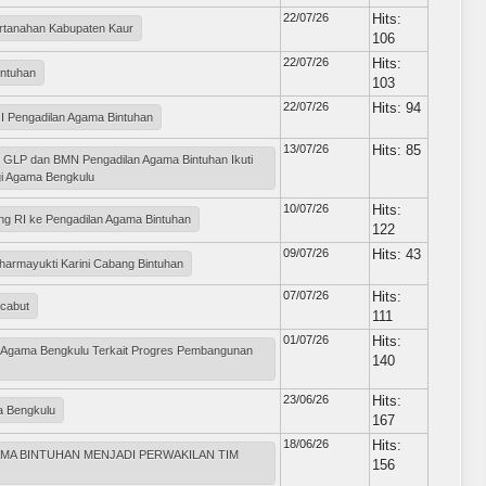
22/07/26
Hits:
rtanahan Kabupaten Kaur
106
22/07/26
Hits:
intuhan
103
22/07/26
Hits: 94
I Pengadilan Agama Bintuhan
13/07/26
Hits: 85
r GLP dan BMN Pengadilan Agama Bintuhan Ikuti
ggi Agama Bengkulu
10/07/26
Hits:
 RI ke Pengadilan Agama Bintuhan
122
09/07/26
Hits: 43
armayukti Karini Cabang Bintuhan
07/07/26
Hits:
icabut
111
01/07/26
Hits:
gi Agama Bengkulu Terkait Progres Pembangunan
140
23/06/26
Hits:
a Bengkulu
167
18/06/26
Hits:
MA BINTUHAN MENJADI PERWAKILAN TIM
156