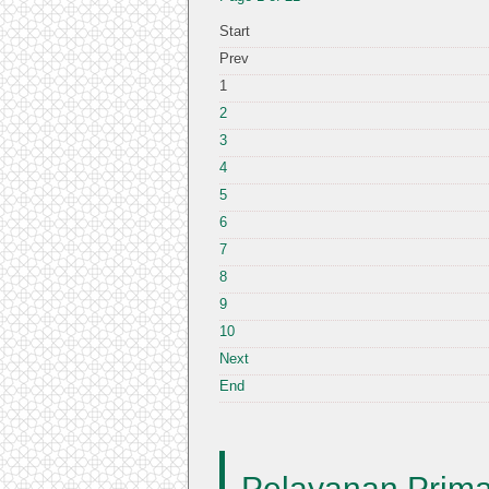
Start
Prev
1
2
3
4
5
6
7
8
9
10
Next
End
Pelayanan Prima