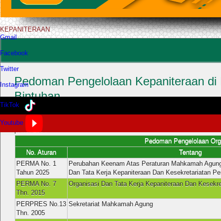
KEPANITERAAN
Gmail
Facebook
Twitter
Pedoman Pengelolaan Kepaniteraan di
Instagram
Bintuhan
TikTok
Published: Wednesday, 03 February 2021 02:26
|
Written by
MUHAMMAD
Youtube
| Hits: 2694
Pedoman Pengelolaan Organis
No. Aturan
Tentang
PERMA No. 1
Perubahan Keenam Atas Peraturan Mahkamah Agung 
Tahun 2025
Dan Tata Kerja Kepaniteraan Dan Kesekretariatan Pe
PERMA No. 7
Organisasi Dan Tata Kerja Kepaniteraan Dan Kesekr
Thn. 2015
PERPRES No.13
Sekretariat Mahkamah Agung
Thn. 2005