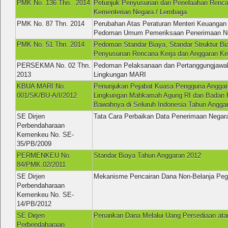
PMK No. 136 Thn. 2014
Petunjuk Penyusunan dan Penelaahan Renca
Kementerian Negara / Lembaga
PMK No. 87 Thn. 2014
Perubahan Atas Peraturan Menteri Keuangan
Pedoman Umum Pemeriksaan Penerimaan Ne
PMK No. 51 Thn. 2014
Pedoman Standar Biaya, Standar Struktur Bi
Penyusunan Rencana Kerja dan Anggaran Ke
PERSEKMA No. 02 Thn.
Pedoman Pelaksanaan dan Pertanggungjawab
2013
Lingkungan MARI
KBUA MARI No.
Penunjukan Pejabat Kuasa Pengguna Anggar
001/SK/BU-A/I/2012
Lingkungan Mahkamah Agung RI dan Badan P
Bawahnya di Seluruh Indonesia Tahun Angga
SE Dirjen
Tata Cara Perbaikan Data Penerimaan Negar
Perbendaharaan
Kemenkeu No. SE-
35/PB/2009
PERMENKEU No.
Standar Biaya Tahun Anggaran 2012
84/PMK.02/2011
SE Dirjen
Mekanisme Pencairan Dana Non-Belanja Peg
Perbendaharaan
Kemenkeu No. SE-
14/PB/2012
SE Dirjen
Penarikan Dana Melalui Uang Persediaan a
Perbendaharaan