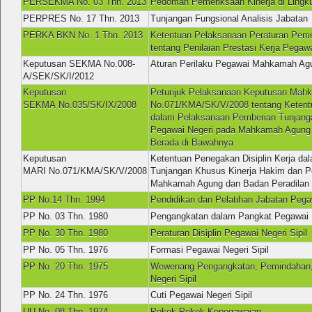
PERSEKMA No. 03 Thn. 2013
Pedoman Pemeriksaan Kinerja di Ling
PERPRES No. 17 Thn. 2013
Tunjangan Fungsional Analisis Jabatan
PERKA BKN No. 1 Thn. 2013
Ketentuan Pelaksanaan Peraturan Peme
tentang Penilaian Prestasi Kerja Pegawa
Keputusan SEKMA No.008-
Aturan Perilaku Pegawai Mahkamah Ag
A/SEK/SK/I/2012
Keputusan
Petunjuk Pelaksanaan Keputusan Mah
SEKMA No.035/SK/IX/2008
No.071/KMA/SK/V/2008 tentang Ketentu
dalam Pelaksanaan Pemberian Tunjang
Pegawai Negeri pada Mahkamah Agung 
Berada di Bawahnya
Keputusan
Ketentuan Penegakan Disiplin Kerja d
MARI No.071/KMA/SK/V/2008
Tunjangan Khusus Kinerja Hakim dan P
Mahkamah Agung dan Badan Peradilan 
PP No.14 Thn. 1994
Pendidikan dan Pelatihan Jabatan Pegaw
PP No. 03 Thn. 1980
Pengangkatan dalam Pangkat Pegawai N
PP No. 30 Thn. 1980
Peraturan Disiplin Pegawai Negeri Sipil
PP No. 05 Thn. 1976
Formasi Pegawai Negeri Sipil
PP No. 20 Thn. 1975
Wewenang Pengangkatan, Pemindahan,
Negeri Sipil
PP No. 24 Thn. 1976
Cuti Pegawai Negeri Sipil
UU No. 08 Thn. 1974
Pokok-Pokok Kepegawaian