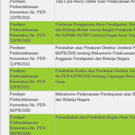
Perdirjen
Tata Cara Revisi Daftar Isian Pelaksanaan 
Perbendaharaan
Kemenkeu No. PER-
22/PB/2011
Perdirjen
Pedoman Penggunaan Akun Pendapatan, Bela
Perbendaharaan
dan Belanja Modal sesuai dengan Peraturan 
Kemenkeu No. PER-
No.91/PMK.05/2007 tentang Bagan Akun Sta
33/PB/2008
Perdirjen
Perubahan atas Peraturan Direktur Jenderal
Perbendaharaan
66/PB/2005 tentang Mekanisme Pelaksanaa
Kemenkeu No. PER-
Anggaran Pendapatan dan Belanja Negara
11/PB/2011
Perdirjen
Perubahan Kedua atas Peraturan Direktur Je
Perbendaharaan
No.PER-67/PB/2010 tentang Tunjangan Bera
Kemenkeu No. PER-
Uang
11/PB/2012
Perdirjen
Mekanisme Pelaksanaan Pembayaran atas B
Perbendaharaan
dan Belanja Negara
Kemenkeu No. PER-
66/PB/2005
Perdirjen
Penambahan dan Perubahan Bagan Akun Sta
Perbendaharaan
Kemenkeu No. PER-
08/PB/2009