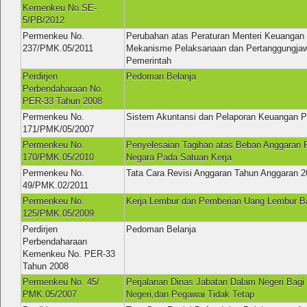
Kemenkeu No.SE-
5/PB/2012
Permenkeu No.
Perubahan atas Peraturan Menteri Keuangan
237/PMK.05/2011
Mekanisme Pelaksanaan dan Pertanggungjaw
Pemerintah
Perdirjen
Pedoman Belanja
Perbendaharaan No.
PER-33 Tahun 2008
Permenkeu No.
Sistem Akuntansi dan Pelaporan Keuangan P
171/PMK/05/2007
Permenkeu No.
Penyelesaian Tagihan atas Beban Anggaran 
170/PMK.05/2010
Negara Pada Satuan Kerja
Permenkeu No.
Tata Cara Revisi Anggaran Tahun Anggaran 2
49/PMK.02/2011
Permenkeu No.
Kerja Lembur dan Pemberian Uang Lembur Bag
125/PMK.05/2009
Perdirjen
Pedoman Belanja
Perbendaharaan
Kemenkeu No. PER-33
Tahun 2008
Permenkeu No. 45/
Perjalanan Dinas Jabatan Dalam Negeri Bagi
PMK.05/2007
Negeri,dan Pegawai Tidak Tetap