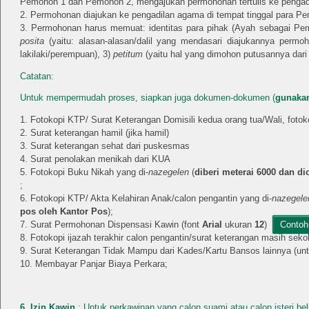
Pemohon 1 dan Pemohon 2, mengajukan permohonan tertulis ke pengad
Permohonan diajukan ke pengadilan agama di tempat tinggal para P
Permohonan harus memuat: identitas para pihak (Ayah sebagai Pe
posita
(yaitu: alasan-alasan/dalil yang mendasari diajukannya permoh
lakilaki/perempuan), 3)
petitum
(yaitu hal yang dimohon putusannya dari 
Catatan:
Untuk mempermudah proses, siapkan juga dokumen-dokumen (
gunakan
Fotokopi KTP/ Surat Keterangan Domisili kedua orang tua/Wali, fotok
Surat keterangan hamil (jika hamil)
Surat keterangan sehat dari puskesmas
Surat penolakan menikah dari KUA
Fotokopi Buku Nikah yang di-
nazegelen
(
diberi meterai 6000 dan d
;
Fotokopi KTP/ Akta Kelahiran Anak/calon pengantin yang di-
nazegel
pos oleh Kantor Pos
);
Surat Permohonan Dispensasi Kawin (font
Arial
ukuran
12
)
Contoh
Fotokopi ijazah terakhir calon pengantin/surat keterangan masih seko
Surat Keterangan Tidak Mampu dari Kades/Kartu Bansos lainnya (
Membayar Panjar Biaya Perkara;
6. Izin Kawin
: Untuk perkawinan yang calon suami atau calon isteri be