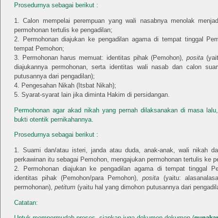
Prosedurnya sebagai berikut :
Calon mempelai perempuan yang wali nasabnya menolak menjadi
permohonan tertulis ke pengadilan;
Permohonan diajukan ke pengadilan agama di tempat tinggal Pem
tempat Pemohon;
Permohonan harus memuat: identitas pihak (Pemohon),
posita
(yai
diajukannya permohonan, serta identitas wali nasab dan calon sua
putusannya dari pengadilan);
Pengesahan Nikah (Itsbat Nikah);
Syarat-syarat lain jika diminta Hakim di persidangan.
Permohonan agar akad nikah yang pernah dilaksanakan di masa lalu,
bukti otentik pernikahannya.
Prosedurnya sebagai berikut :
Suami dan/atau isteri, janda atau duda, anak-anak, wali nikah 
perkawinan itu sebagai Pemohon, mengajukan permohonan tertulis ke p
Permohonan diajukan ke pengadilan agama di tempat tinggal 
identitas pihak (Pemohon/para Pemohon),
posita
(yaitu: alasanalas
permohonan),
petitum
(yaitu hal yang dimohon putusannya dari pengadil
Catatan:
Untuk mempermudah proses, siapkan juga dokumen-dokumen (
gunakan