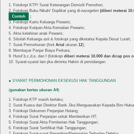
Fotokopi KTP/ Surat Keterangan Domisili Pemohon;
Fotokopi Buku Nikah/ Duplikat yang di-
nazegelen
(
diberi meterai 10
Contoh
;
Fotokopi Kartu Keluarga Pewaris;
Fotokopi Kutipan Akta Kematian Pewaris;
Akta kelahiran anak Pewaris;
Silsilah Keluarga asli & fotokopi yang diketahui Kepala Desa/ Lurah;
Surat Permohonan (font
Arial
ukuran
12
);
Membayar Panjar Biaya Perkara;
Huruf b,c,d,e, dan f (fotokopi
diberi meterai 10.000 dan dicap pos o
Syarat-syarat lain jika diminta Hakim di persidangan.
● SYARAT PERMOHONAN EKSEKUSI HAK TANGGUNGAN
(
gunakan kertas ukuran A4
)
Fotokopi KTP masih berlaku;
Surat Kuasa dari Direktur Bank Jika Menguasakan Kepada Biro Huk
Fotokopi Dokumen Perjanjian Hutang;
Fotokopi Surat Perjanjian untuk Memberikan HT;
Fotokopi Surat Akta Pemberian Hak Tanggungan;
Fotokopi Surat Sertifikat Hak Tanggungan;
Fotokopi Surat-surat Penagihan/Peringatan Terhadap Debitur;