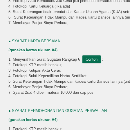
Fotokopi Akta Kematian/Akta Cerai jika pemohon berstatus duda atau
Fotokopi Kartu Keluarga (jika ada)
Surat Keterangan tidak tercatat dari Kantor Urusan Agama (KUA) set
Surat Keterangan Tidak Mampu dari Kades/Kartu Bansos lainnya (
Membayar Panjar Biaya Perkara;
● SYARAT HARTA BERSAMA
(
gunakan kertas ukuran A4
)
Menyerahkan Surat Gugatan Rangkap 6
Contoh
;
Fotokopi KTP masih berlaku;
Fotokopi Kutipan Akta Cerai;
Fotokopi Bukti Kepemilikan Harta/ Sertifikat;
Surat Keterangan Tidak Mampu dari Kades/Kartu Bansos lainnya (
Membayar Panjar Biaya Perkara;
Syarat 2s.d 4 diberi materai 10.000 dan cap pos
● SYARAT PERMOHONAN DAN GUGATAN PERWALIAN
(
gunakan kertas ukuran A4
)
Fotokopi KTP masih berlaku;