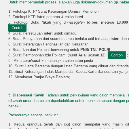
Untuk mempermudah proses, siapkan juga dokumen-dokumen (
gunakan
Fotokopi KTP/ Surat Keterangan Domisili Pemohon;
Fotokopi KTP Isteri pertama & calon isteri
Fotokopi Buku Nikah yang di-
nazegelen
(
diberi meterai 10.00
Contoh
;
Surat Persetujuan
isteri
untuk dimadu;
Surat Pernyataan dari suami mampu berlaku adil terhadap
isteri
dan
Surat Keterangan Penghasilan dari Kelurahan;
Surat Izin dari Pejabat berwenang untuk
PNS/ TNI/ POLRI
Surat Permohonan Izin Poligami (huruf
Arial
ukuran
12
)
Contoh
;
Akta cerai/surat kematian jika calon isteri janda
Surat Harta Bersama dengan Isteri Pertama yang dibuat dan ditanda
Surat Keterangan Tidak Mampu dari Kades/Kartu Bansos lainnya 
Membayar Panjar Biaya Perkara;
5. Dispensasi Kawin
: adalah untuk perkawinan yang calon mempelai l
dibawah umur dan belum diperbolehkan untuk menikah sesuai dengan p
berlaku.
Prosedurnya sebagai berikut :
Kedua orangtua (ayah dan ibu) calon mempelai yang masih di