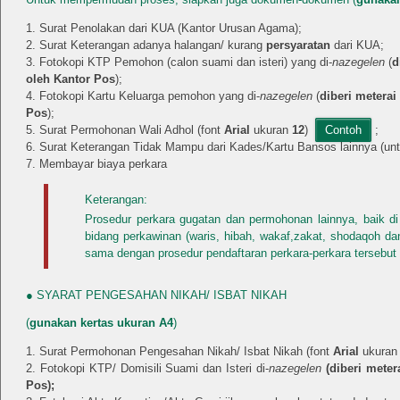
Surat Penolakan dari KUA (Kantor Urusan Agama);
Surat Keterangan adanya halangan/ kurang
persyaratan
dari KUA;
Fotokopi KTP Pemohon (calon suami dan isteri) yang di-
nazegelen
(
d
oleh Kantor Pos
);
Fotokopi Kartu Keluarga pemohon yang di-
nazegelen
(
diberi meterai
Pos
);
Surat Permohonan Wali Adhol (font
Arial
ukuran
12
)
Contoh
;
Surat Keterangan Tidak Mampu dari Kades/Kartu Bansos lainnya (
Membayar biaya perkara
Keterangan:
Prosedur perkara gugatan dan permohonan lainnya, baik di
bidang perkawinan (waris, hibah, wakaf,zakat, shodaqoh da
sama dengan prosedur pendaftaran perkara-perkara tersebut 
● SYARAT PENGESAHAN NIKAH/ ISBAT NIKAH
(
gunakan kertas ukuran A4
)
Surat Permohonan Pengesahan Nikah/ Isbat Nikah (font
Arial
ukura
Fotokopi KTP/ Domisili Suami dan Isteri di-
nazegelen
(
diberi meter
Pos
);