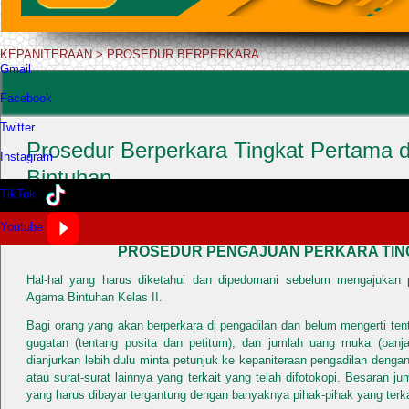
KEPANITERAAN
>
PROSEDUR BERPERKARA
Gmail
Facebook
Twitter
Prosedur Berperkara Tingkat Pertama 
Instagram
Bintuhan
TikTok
Published: Thursday, 21 February 2019 03:26
|
Written by
Admin - MNA
Youtube
PROSEDUR PENGAJUAN PERKARA TIN
Hal-hal yang harus diketahui dan dipedomani sebelum mengajukan 
Agama Bintuhan Kelas II.
Bagi orang yang akan berperkara di pengadilan dan belum mengerti te
gugatan (tentang posita dan petitum), dan jumlah uang muka (panja
dianjurkan lebih dulu minta petunjuk ke kepaniteraan pengadilan den
atau surat-surat lainnya yang terkait yang telah difotokopi. Besaran j
yang harus dibayar tergantung dengan banyaknya pihak-pihak yang terka