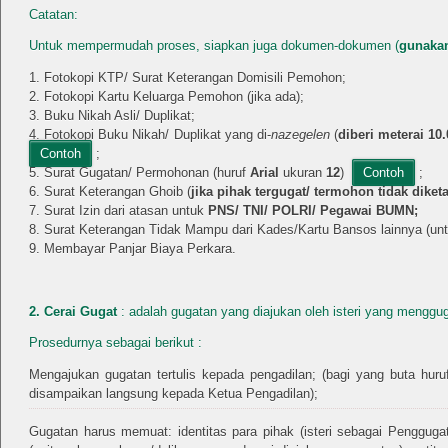
Catatan:
Untuk mempermudah proses, siapkan juga dokumen-dokumen (
gunakan
Fotokopi KTP/ Surat Keterangan Domisili Pemohon;
Fotokopi Kartu Keluarga Pemohon (jika ada);
Buku Nikah Asli/ Duplikat;
Fotokopi Buku Nikah/ Duplikat yang di-
nazegelen
(
diberi meterai 10
Contoh
;
Surat Gugatan/ Permohonan (huruf
Arial
ukuran
12
)
Contoh
;
Surat Keterangan Ghoib (
jika pihak tergugat/ termohon tidak diket
Surat Izin dari atasan untuk
PNS/ TNI/ POLRI/ Pegawai BUMN;
Surat Keterangan Tidak Mampu dari Kades/Kartu Bansos lainnya (
Membayar Panjar Biaya Perkara.
2. Cerai Gugat
: adalah gugatan yang diajukan oleh isteri yang menggu
Prosedurnya sebagai berikut :
Mengajukan gugatan tertulis kepada pengadilan; (bagi yang buta hur
disampaikan langsung kepada Ketua Pengadilan);
Gugatan harus memuat: identitas para pihak (isteri sebagai Pengguga