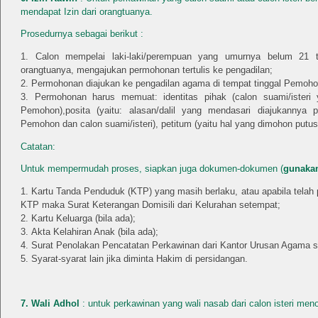
mendapat Izin dari orangtuanya.
Prosedurnya sebagai berikut :
Calon mempelai laki-laki/perempuan yang umurnya belum 21 t
orangtuanya, mengajukan permohonan tertulis ke pengadilan;
Permohonan diajukan ke pengadilan agama di tempat tinggal Pemoho
Permohonan harus memuat: identitas pihak (calon suami/ister
Pemohon),posita (yaitu: alasan/dalil yang mendasari diajukannya p
Pemohon dan calon suami/isteri), petitum (yaitu hal yang dimohon putus
Catatan:
Untuk mempermudah proses, siapkan juga dokumen-dokumen (
gunakan
Kartu Tanda Penduduk (KTP) yang masih berlaku, atau apabila telah 
KTP maka Surat Keterangan Domisili dari Kelurahan setempat;
Kartu Keluarga (bila ada);
Akta Kelahiran Anak (bila ada);
Surat Penolakan Pencatatan Perkawinan dari Kantor Urusan Agama 
Syarat-syarat lain jika diminta Hakim di persidangan.
7. Wali Adhol
: untuk perkawinan yang wali nasab dari calon isteri men