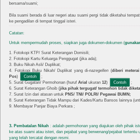
bersama/suami;
Bila suami berada di luar negeri atau suami pergi tidak diketahui tem
ke pengadilan di tempat tinggal isteri.
Catatan:
Untuk mempermudah proses, siapkan juga dokumen-dokumen (
gunakan
Fotokopi KTP/ Surat Keterangan Domisili;
Fotokopi Kartu Keluarga Penggugat (jika ada);
Buku Nikah Asli/ Duplikat;
Fotokopi Buku Nikah/ Duplikat yang di-
nazegellen
(
diberi metera
Pos
)
Contoh
;
Surat Gugatan/ Permohonan (huruf
Arial
ukuran
12
)
Contoh
;
Surat Keterangan Ghoib (
jika pihak tergugat/ termohon tidak diket
Surat Izin dari atasan untuk
PNS/ TNI/ POLRI/ Pegawai BUMN;
Surat Keterangan Tidak Mampu dari Kades/Kartu Bansos lainnya (
Membayar Panjar Biaya Perkara ;
3. Pembatalan Nikah
: adalah permohonan yang diajukan oleh pihak iste
ke atas suami atau isteri, dan pejabat yang berwenang/pejabat tertent
yang telah tercatat dengan resmi.