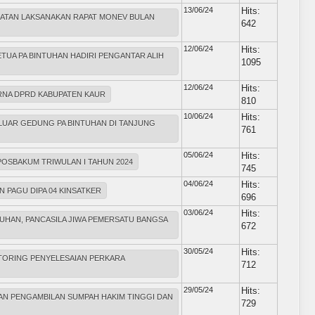
13/06/24
Hits:
IATAN LAKSANAKAN RAPAT MONEV BULAN
642
12/06/24
Hits:
TUA PA BINTUHAN HADIRI PENGANTAR ALIH
1095
12/06/24
Hits:
URNA DPRD KABUPATEN KAUR
810
10/06/24
Hits:
 LUAR GEDUNG PA BINTUHAN DI TANJUNG
761
05/06/24
Hits:
POSBAKUM TRIWULAN I TAHUN 2024
745
04/06/24
Hits:
N PAGU DIPA 04 KINSATKER
696
03/06/24
Hits:
NTUHAN, PANCASILA JIWA PEMERSATU BANGSA
672
30/05/24
Hits:
NITORING PENYELESAIAN PERKARA
712
29/05/24
Hits:
DAN PENGAMBILAN SUMPAH HAKIM TINGGI DAN
729