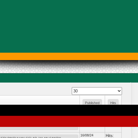
Published
Hits
Date
17/08/24
Hits:
RAKAN UPACARA HUT KEMERDAKAAN RI KE-
591
16/08/24
Hits: