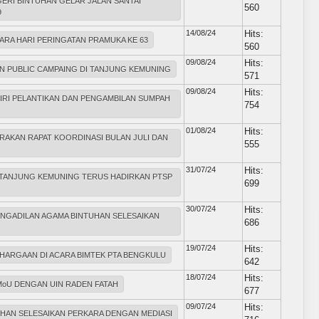
ERI BINTUHAN GELAR JALAN SANTAI
560
9
14/08/24
Hits:
ARA HARI PERINGATAN PRAMUKA KE 63
560
09/08/24
Hits:
AN PUBLIC CAMPAING DI TANJUNG KEMUNING
571
09/08/24
Hits:
IRI PELANTIKAN DAN PENGAMBILAN SUMPAH
754
01/08/24
Hits:
AKAN RAPAT KOORDINASI BULAN JULI DAN
555
31/07/24
Hits:
I TANJUNG KEMUNING TERUS HADIRKAN PTSP
699
30/07/24
Hits:
NGADILAN AGAMA BINTUHAN SELESAIKAN
686
19/07/24
Hits:
HARGAAN DI ACARA BIMTEK PTA BENGKULU
642
18/07/24
Hits:
MoU DENGAN UIN RADEN FATAH
677
09/07/24
Hits:
UHAN SELESAIKAN PERKARA DENGAN MEDIASI