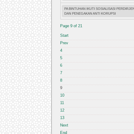
PA BINTUHAN IKUTI SOSIALISASI PERDIR
DAN PENEGAKAN ANTI KORUPSI
Page 9 of 21
Start
Prev
4
5
6
7
8
9
10
11
12
13
Next
End