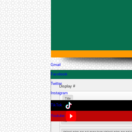
Gmail
Facebook
Twitter
Display #
Instagram
Title
TikTok
Youtube
PENGADILAN AGAMA BINTUHAN SELENGGA
79