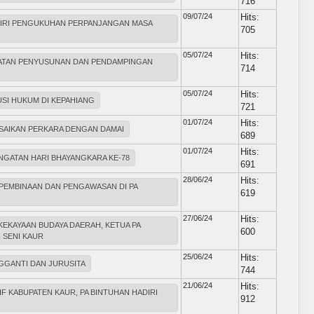
716
09/07/24
Hits:
DIRI PENGUKUHAN PERPANJANGAN MASA
705
05/07/24
Hits:
IATAN PENYUSUNAN DAN PENDAMPINGAN
714
05/07/24
Hits:
USI HUKUM DI KEPAHIANG
721
01/07/24
Hits:
ESAIKAN PERKARA DENGAN DAMAI
689
01/07/24
Hits:
INGATAN HARI BHAYANGKARA KE-78
691
28/06/24
Hits:
 PEMBINAAN DAN PENGAWASAN DI PA
619
27/06/24
Hits:
EKAYAAN BUDAYA DAERAH, KETUA PA
600
 SENI KAUR
25/06/24
Hits:
NGGANTI DAN JURUSITA
744
21/06/24
Hits:
F KABUPATEN KAUR, PA BINTUHAN HADIRI
912